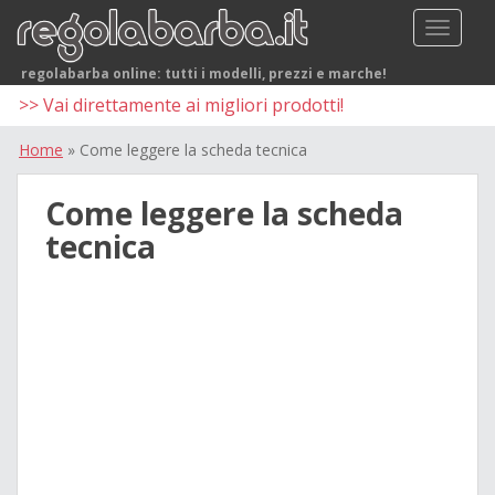
S
TOGGLE
k
i
regolabarba online: tutti i modelli, prezzi e marche!
p
>> Vai direttamente ai migliori prodotti!
t
o
Home
»
Come leggere la scheda tecnica
m
a
Come leggere la scheda
i
tecnica
n
c
o
n
t
e
n
t