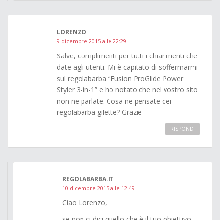
LORENZO
9 dicembre 2015 alle 22:29
Salve, complimenti per tutti i chiarimenti che
date agli utenti. Mi è capitato di soffermarmi
sul regolabarba “Fusion ProGlide Power
Styler 3-in-1” e ho notato che nel vostro sito
non ne parlate. Cosa ne pensate dei
regolabarba gilette? Grazie
RISPONDI
REGOLABARBA.IT
10 dicembre 2015 alle 12:49
Ciao Lorenzo,
se non ci dici quello che è il tuo obiettivo