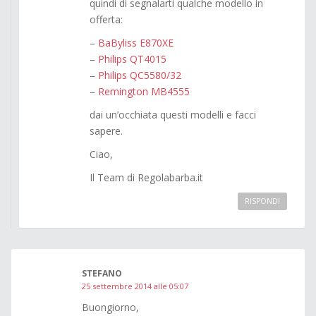
quindi di segnalarti qualche modello in
offerta:
–
BaByliss E870XE
–
Philips QT4015
–
Philips QC5580/32
–
Remington MB4555
dai un’occhiata questi modelli e facci
sapere.
Ciao,
Il Team di Regolabarba.it
RISPONDI
STEFANO
25 settembre 2014 alle 05:07
Buongiorno,