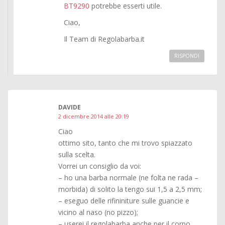
BT9290
potrebbe esserti utile.
Ciao,
Il Team di Regolabarba.it
RISPONDI
DAVIDE
2 dicembre 2014 alle 20:19
Ciao
ottimo sito, tanto che mi trovo spiazzato
sulla scelta.
Vorrei un consiglio da voi:
– ho una barba normale (ne folta ne rada –
morbida) di solito la tengo sui 1,5 a 2,5 mm;
– eseguo delle rifininiture sulle guancie e
vicino al naso (no pizzo);
– userei il regolabarba anche per il corpo