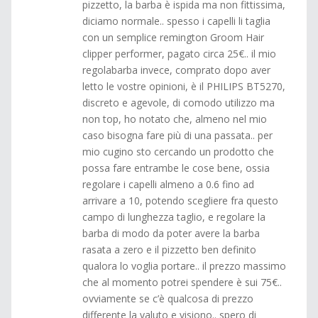
pizzetto, la barba è ispida ma non fittissima,
diciamo normale.. spesso i capelli li taglia
con un semplice remington Groom Hair
clipper performer, pagato circa 25€.. il mio
regolabarba invece, comprato dopo aver
letto le vostre opinioni, è il PHILIPS BT5270,
discreto e agevole, di comodo utilizzo ma
non top, ho notato che, almeno nel mio
caso bisogna fare più di una passata.. per
mio cugino sto cercando un prodotto che
possa fare entrambe le cose bene, ossia
regolare i capelli almeno a 0.6 fino ad
arrivare a 10, potendo scegliere fra questo
campo di lunghezza taglio, e regolare la
barba di modo da poter avere la barba
rasata a zero e il pizzetto ben definito
qualora lo voglia portare.. il prezzo massimo
che al momento potrei spendere è sui 75€..
ovviamente se c’è qualcosa di prezzo
differente la valuto e visiono.. spero di